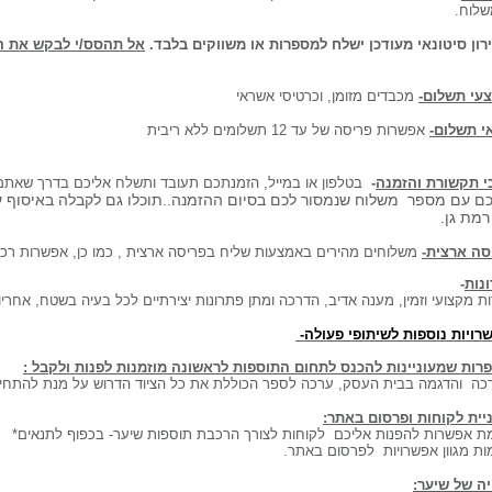
שלוח.
רון סיטונאי מעודכן ישלח למספרות או משווקים בלבד.
אל תהסס/י לבקש את המ
עי תשלום-
מכבדים מזומן, וכרטיסי אשראי
י תשלום-
אפשרות פריסה של עד 12 תשלומים ללא ריבית
י תקשורת והזמנה
-
בטלפון או במייל, הזמנתכם תעובד ותשלח אליכם בדרך שאתם
ם עם מספר משלוח שנמסור לכם בסיום ההזמנה..תוכלו גם לקבלה באיסוף ע
סה ארצית-
משלוחים מהירים באמצעות שליח בפריסה ארצית , כמו כן, אפשרות רכיש
ונות
-
ות מקצועי וזמין, מענה אדיב, הדרכה ומתן פתרונות יצירתיים לכל בעיה בשטח, אח
רויות נוספות לשיתופי פעולה-
רות שמעוניינות להכנס לתחום התוספות
לראשונה
מוזמנות לפנות ולקבל :
כה והדגמה בבית העסק, ערכה לספר הכוללת את כל הציוד הדרוש על מנת להתחיל
יית לקוחות ופרסום באתר:
מת אפשרות להפנות אליכם לקוחות לצורך הרכבת תוספות שיער- בכפוף לתנאים*
מות מגוון אפשרויות לפרסום באתר.
יה של שיער: