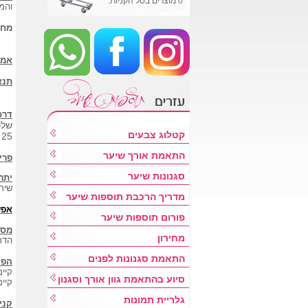
0
מוצרים בסל הקניות.
והמ
מחי
אמצ
תנא
דרכ
שלכ
קטלוג צבעים
25 רמת גן.
התאמת אורך שיער
פרי
סגנונות שיער
יתר
שיר
מדריך הרכבת תוספות שיער
אפש
פורום תוספות שיער
מספ
מחירון
הדר
התאמת סגנונות לפנים
הפנ
קיי
סיוע בהתאמת גוון אורך וסגנון
קיי
גלריית תמונות
קני