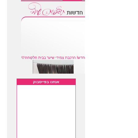
חדש! הרכבת צמידי שיער בבית הלקוחה🩷
אנחנו בפייסבוק
שיער ברזילאי בתולי ב 2300 שח ל100
יחידות
מארז יוקרתי תוספות קליפסים ברזילאי